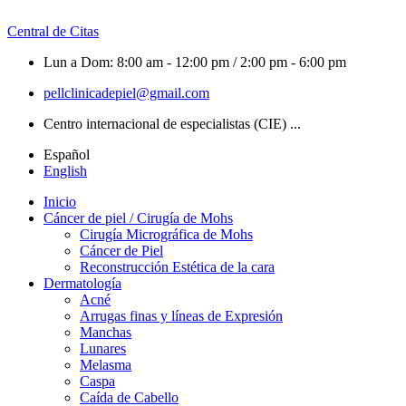
Central de Citas
Lun a Dom: 8:00 am - 12:00 pm / 2:00 pm - 6:00 pm
pellclinicadepiel@gmail.com
Centro internacional de especialistas (CIE) ...
Español
English
Inicio
Cáncer de piel / Cirugía de Mohs
Cirugía Micrográfica de Mohs
Cáncer de Piel
Reconstrucción Estética de la cara
Dermatología
Acné
Arrugas finas y líneas de Expresión
Manchas
Lunares
Melasma
Caspa
Caída de Cabello