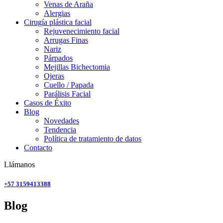
Venas de Araña
Alergias
Cirugía plástica facial
Rejuvenecimiento facial
Arrugas Finas
Nariz
Párpados
Mejillas Bichectomia
Ojeras
Cuello / Papada
Parálisis Facial
Casos de Éxito
Blog
Novedades
Tendencia
Política de tratamiento de datos
Contacto
Llámanos
+57 3159413388
Blog