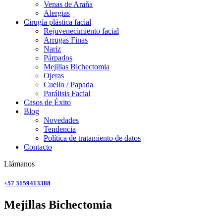
Venas de Araña
Alergias
Cirugía plástica facial
Rejuvenecimiento facial
Arrugas Finas
Nariz
Párpados
Mejillas Bichectomia
Ojeras
Cuello / Papada
Parálisis Facial
Casos de Éxito
Blog
Novedades
Tendencia
Política de tratamiento de datos
Contacto
Llámanos
+57 3159413388
Mejillas Bichectomia