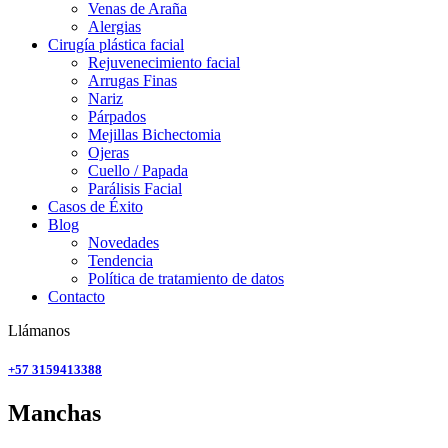
Venas de Araña
Alergias
Cirugía plástica facial
Rejuvenecimiento facial
Arrugas Finas
Nariz
Párpados
Mejillas Bichectomia
Ojeras
Cuello / Papada
Parálisis Facial
Casos de Éxito
Blog
Novedades
Tendencia
Política de tratamiento de datos
Contacto
Llámanos
+57 3159413388
Manchas