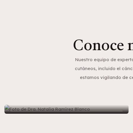
Conoce m
Nuestro equipo de expert
cutáneos, incluido el cánc
estamos vigilando de c
Dra. Natalia Ramírez Blanco
- Dermatóloga